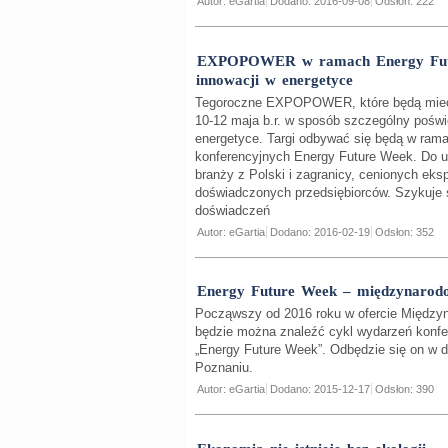
Autor: eGartia
Dodano: 2016-09-08
Odsłon: 222
EXPOPOWER w ramach Energy Futur
innowacji w energetyce
Tegoroczne EXPOPOWER, które będą mieć
10-12 maja b.r. w sposób szczególny pośw
energetyce. Targi odbywać się będą w ram
konferencyjnych Energy Future Week. Do ud
branży z Polski i zagranicy, cenionych eks
doświadczonych przedsiębiorców. Szykuje 
doświadczeń
Autor: eGartia
Dodano: 2016-02-19
Odsłon: 352
Energy Future Week – międzynarodo
Począwszy od 2016 roku w ofercie Między
będzie można znaleźć cykl wydarzeń konf
„Energy Future Week”. Odbędzie się on w d
Poznaniu.
Autor: eGartia
Dodano: 2015-12-17
Odsłon: 390