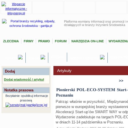
Platforma wymiany informacji oraz promocji i r
działających w branży Inżynierii Środowiska
ZLECENIA
FIRMY
PRAWO
FORUM
NARZĘDZIA ON-LINE
WYDARZENI
OFERTY
GIEŁDA P
TEMATY
USŁUGI
SPRZĘT / MASZYNY
Artykuły
Dodaj
Dodaj wiadomość / artykuł
>>
Pionierski POL-ECO-SYSTEM Start-
Notatka prasowa
Poznaniu
Bezpłatnie
opublikuj informacje
prasową
Patrząc właśnie w przyszłość, Międzynarod
pierwsze w europejskiej branży wystawienn
Akceleracji Start-up’ów SMART WAY w odpo
Wydarzenie zadebiutuje na targach POL-E
w dniach 11-14 października w Poznaniu.