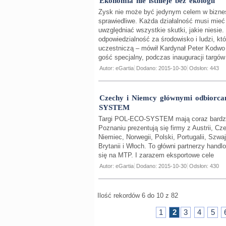
Ekonomia nie istnieje bez ekologii
Zysk nie może być jedynym celem w biznes
sprawiedliwe. Każda działalność musi mieć 
uwzględniać wszystkie skutki, jakie niesie
odpowiedzialność za środowisko i ludzi, k
uczestniczą – mówił Kardynał Peter Kodwo
gość specjalny, podczas inauguracji targó
Autor: eGartia
Dodano: 2015-10-30
Odsłon: 443
Czechy i Niemcy głównymi odbiorc
SYSTEM
Targi POL-ECO-SYSTEM mają coraz bardzi
Poznaniu prezentują się firmy z Austrii, Cze
Niemiec, Norwegii, Polski, Portugalii, Szwaj
Brytanii i Włoch. To główni partnerzy handl
się na MTP. I zarazem eksportowe cele
Autor: eGartia
Dodano: 2015-10-30
Odsłon: 430
Ilość rekordów 6 do 10 z 82
1
2
3
4
5