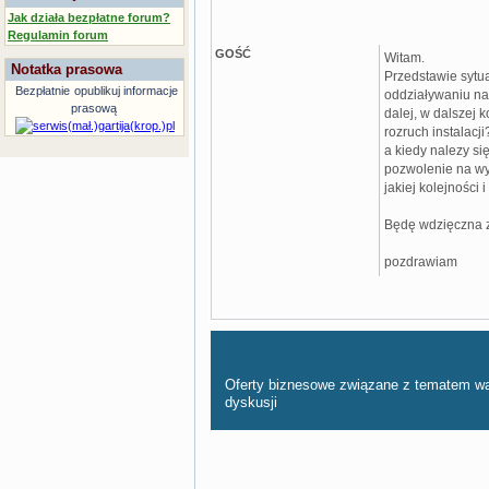
Jak działa bezpłatne forum?
Regulamin forum
GOŚĆ
Witam.
Notatka prasowa
Przedstawie sytua
Bezpłatnie
opublikuj informacje
oddziaływaniu na 
prasową
dalej, w dalszej
rozruch instalacji
a kiedy nalezy si
pozwolenie na w
jakiej kolejności 
Będę wdzięczna z
pozdrawiam
Oferty biznesowe związane z tematem w
dyskusji