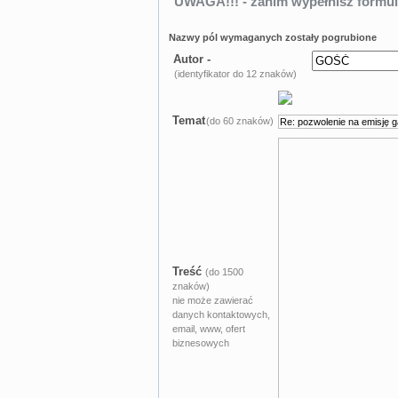
UWAGA!!! - zanim wypełnisz formul
Nazwy pól wymaganych zostały pogrubione
Autor -
(identyfikator do 12 znaków)
Temat
(do 60 znaków)
Treść
(do 1500
znaków)
nie może zawierać
danych kontaktowych,
email, www, ofert
biznesowych