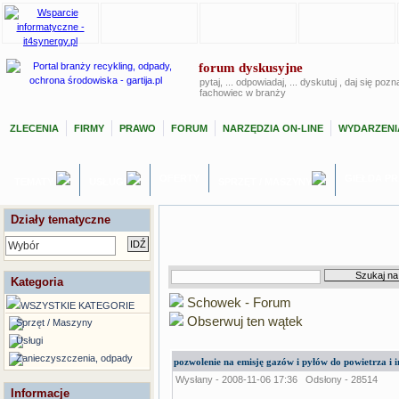
forum dyskusyjne
pytaj, ... odpowiadaj, ... dyskutuj , daj się poz
fachowiec w branży
ZLECENIA
FIRMY
PRAWO
FORUM
NARZĘDZIA ON-LINE
WYDARZENI
OFERTY
GIEŁDA P
TEMATY
USŁUGI
SPRZĘT / MASZYNY
Działy tematyczne
Wybór
Kategoria
Schowek - Forum
WSZYSTKIE KATEGORIE
Obserwuj ten wątek
Sprzęt / Maszyny
Usługi
Zanieczyszczenia, odpady
pozwolenie na emisję gazów i pyłów do powietrza i i
Wysłany - 2008-11-06 17:36
Odsłony - 28514
Informacje