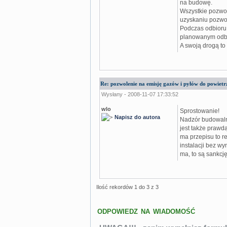
na budowę.
Wszystkie pozwol
uzyskaniu pozwo
Podczas odbioru 
planowanym odbi
A swoją drogą to
Re: pozwolenie na emisję gazów i pyłów do powietrz
Wysłany - 2008-11-07 17:33:52
wlo
Sprostowanie!
Napisz do autora
Nadzór budowaln
jest także prawd
ma przepisu to r
instalacji bez wy
ma, to są sankcję
Ilość rekordów 1 do 3 z 3
ODPOWIEDZ NA WIADOMOŚĆ