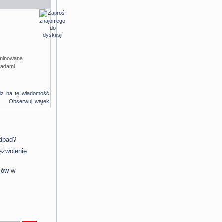
rminowana
padami.
dz na tę wiadomość
Obserwuj wątek
odpad?
ezwolenie
eców w