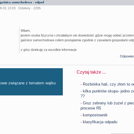
gaśnica samochodowa - odpad
8-01 13:03
Odsłony - 2295
Witam,
jestem osoba fizyczna i chciałabym sie dowiedzieć gdzie mogę oddać przete
gaśnice samochodowa celem postapienia zgodnie z zasadami gospodarki od
z góry dziekuję za wszelkie informacje
Odpowie
Czytaj także ...
esowe związane z tematem wątku
-
Rozbiórka hali, czy złom to 
-
kilka punktów skupu- jedno z
??
-
Gruz zebrany lub żużel z pi
procesie R5
-
kompostownik
-
klasyfikacja odpadu