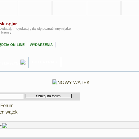
skusyjne
powiadaj, ... dyskutuj , daj się poznać innym jako
 branży
DZIA ON-LINE
WYDARZENIA
GIEŁDA PRACY
T / MASZYNY
 Forum
en wątek
ny