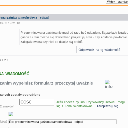
wana gaśnica samochodowa - odpad
08-03 19:21:18
Przeterminowana gaśnica nie musi od razu być odpadem. Są zakłady legaliz
gaśnice i tam można się dowiedzieć jaki jest jej stan - czy zostanie powtórnie
zalegalizowana czy nie i co dalej z nią zrobić.
Odpowiedz na tę wiadomość
o 1 z 1
NA WIADOMOŚĆ
zanim wypełnisz formularz przeczytaj uważnie
anych zostały pogrubione
Jeśli chcesz by inni użytkownicy serwisu mogli
się z Toba skontaktować -
zarejestruj się
 12 znaków)
aków)