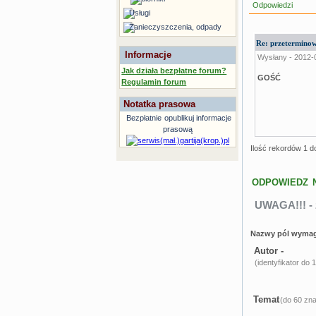
Odpowiedzi
Usługi
Zanieczyszczenia, odpady
Re: przetermino
Informacje
Wysłany - 2012-
Jak działa bezpłatne forum?
GOŚĆ
Regulamin forum
Notatka prasowa
Bezpłatnie
opublikuj informacje
prasową
Ilość rekordów 1 d
ODPOWIEDZ 
UWAGA!!! - 
Nazwy pól wymag
Autor -
(identyfikator do
Temat
(do 60 zn