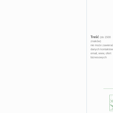
Treść
(do 1500
znaków)
nie może zawiera
danych kontaktow
email, www, ofert
biznesowych