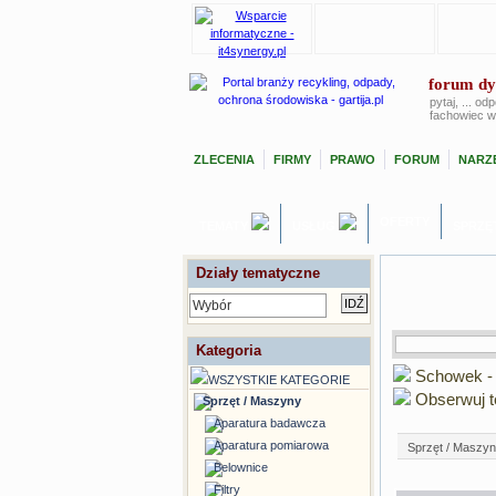
forum dy
pytaj, ... od
fachowiec w
ZLECENIA
FIRMY
PRAWO
FORUM
NARZĘ
OFERTY
TEMATY
USŁUGI
SPRZĘ
Działy tematyczne
Wybór
Kategoria
Schowek -
WSZYSTKIE KATEGORIE
Obserwuj t
Sprzęt / Maszyny
Aparatura badawcza
Aparatura pomiarowa
Sprzęt / Maszy
Belownice
Filtry