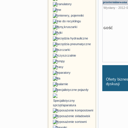
przeterminowana 
Granulatory
Wysłany - 2012-0
Inne
Kontenery, pojemniki
Linie do recyklingu
Młyny,kruszarki
GOŚĆ
Myjki
Narzędzia hydrauliczne
Narzędzia pneumatyczne
Niszczarki
Oczyszczalnie
Pompy
Prasy
Separatory
Sita
Oferty bizn
dyskusji
Spalarnie
Specjalistyczne pojazdy
Specjalistyczny
sprzęt/aparatura
Wyposażenie kompostowni
Wyposażenie składowisk
Wyposażenie sortowni
Zbiorniki