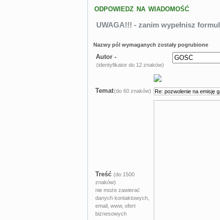
ODPOWIEDZ NA WIADOMOŚĆ
UWAGA!!! - zanim wypełnisz formul
Nazwy pól wymaganych zostały pogrubione
Autor -
(identyfikator do 12 znaków)
Temat
(do 60 znaków)
Treść
(do 1500
znaków)
nie może zawierać
danych kontaktowych,
email, www, ofert
biznesowych