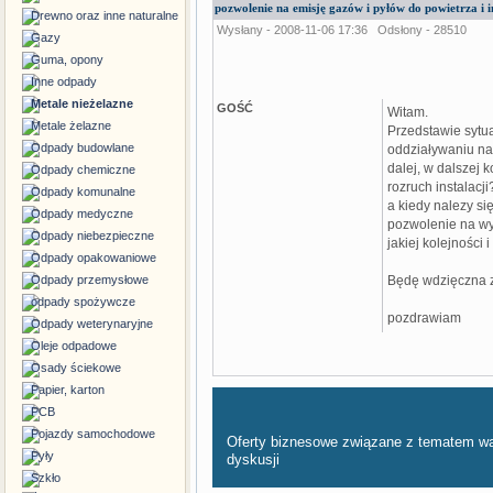
pozwolenie na emisję gazów i pyłów do powietrza i i
Drewno oraz inne naturalne
Wysłany - 2008-11-06 17:36
Odsłony - 28510
Gazy
Guma, opony
Inne odpady
Metale nieżelazne
GOŚĆ
Witam.
Metale żelazne
Przedstawie sytua
Odpady budowlane
oddziaływaniu na 
dalej, w dalszej
Odpady chemiczne
rozruch instalacji
Odpady komunalne
a kiedy nalezy si
Odpady medyczne
pozwolenie na w
Odpady niebezpieczne
jakiej kolejności 
Odpady opakowaniowe
Odpady przemysłowe
Będę wdzięczna z
odpady spożywcze
pozdrawiam
Odpady weterynaryjne
Oleje odpadowe
Osady ściekowe
Papier, karton
PCB
Pojazdy samochodowe
Oferty biznesowe związane z tematem w
Pyły
dyskusji
Szkło