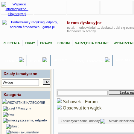
forum dyskusyjne
pytaj, ... odpowiadaj, ... dyskutuj , daj się poz
fachowiec w branży
ZLECENIA
FIRMY
PRAWO
FORUM
NARZĘDZIA ON-LINE
WYDARZENI
OFERTY
GIEŁDA P
TEMATY
USŁUGI
SPRZĘT / MASZYNY
Działy tematyczne
Wybór
Kategoria
Schowek - Forum
WSZYSTKIE KATEGORIE
Obserwuj ten wątek
Sprzęt / Maszyny
Usługi
Zanieczyszczenia, odpady
Zanieczyszczenia, odpady
Metale nieżelazn
Azbest
Baterie i akumulatory