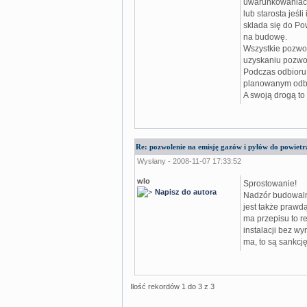
uwarunkowaniach
lub starosta jeśl
sklada się do P
na budowę.
Wszystkie pozwol
uzyskaniu pozwo
Podczas odbioru 
planowanym odbi
A swoją drogą to
Re: pozwolenie na emisję gazów i pyłów do powietrz
Wysłany - 2008-11-07 17:33:52
wlo
Sprostowanie!
Napisz do autora
Nadzór budowaln
jest także prawd
ma przepisu to r
instalacji bez wy
ma, to są sankcję
Ilość rekordów 1 do 3 z 3