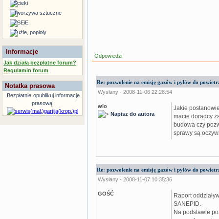
Ścieki
Tworzywa sztuczne
ZSEiE
Żużle, popioły
Informacje
Odpowiedzi
Jak działa bezpłatne forum?
Regulamin forum
Re: pozwolenie na emisję gazów i pyłów do powietrz
Notatka prasowa
Wysłany - 2008-11-06 22:28:54
Bezpłatnie
opublikuj informacje
prasową
wlo
Jakie postanowie
Napisz do autora
macie doradcy ża
budowa czy pozwo
sprawy są oczywi
Re: pozwolenie na emisję gazów i pyłów do powietrz
Wysłany - 2008-11-07 10:35:36
GOŚĆ
Raport oddziały
SANEPID.
Na podstawie po