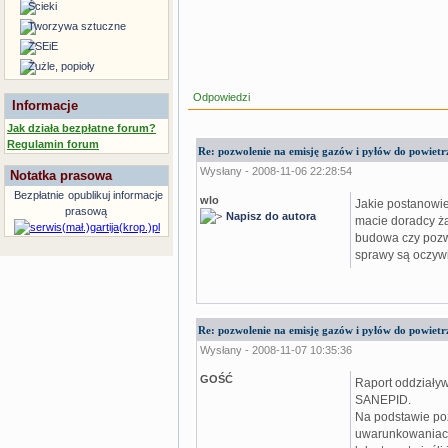
Ścieki
Tworzywa sztuczne
ZSEiE
Żużle, popioły
Odpowiedzi
Informacje
Jak działa bezpłatne forum?
Regulamin forum
Re: pozwolenie na emisję gazów i pyłów do powietrz
Wysłany - 2008-11-06 22:28:54
Notatka prasowa
Bezpłatnie
opublikuj informacje
wlo
Jakie postanowie
prasową
Napisz do autora
macie doradcy ża
budowa czy pozwo
sprawy są oczywi
Re: pozwolenie na emisję gazów i pyłów do powietrz
Wysłany - 2008-11-07 10:35:36
GOŚĆ
Raport oddziały
SANEPID.
Na podstawie po
uwarunkowaniach