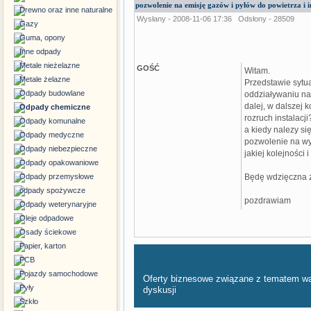
pozwolenie na emisję gazów i pyłów do powietrza i i
Drewno oraz inne naturalne
Wysłany - 2008-11-06 17:36
Odsłony - 28509
Gazy
Guma, opony
Inne odpady
Metale nieżelazne
GOŚĆ
Witam.
Metale żelazne
Przedstawie sytua
Odpady budowlane
oddziaływaniu na 
dalej, w dalszej
Odpady chemiczne
rozruch instalacji
Odpady komunalne
a kiedy nalezy si
Odpady medyczne
pozwolenie na w
Odpady niebezpieczne
jakiej kolejności 
Odpady opakowaniowe
Odpady przemysłowe
Będę wdzięczna z
odpady spożywcze
pozdrawiam
Odpady weterynaryjne
Oleje odpadowe
Osady ściekowe
Papier, karton
PCB
Pojazdy samochodowe
Oferty biznesowe związane z tematem w
Pyły
dyskusji
Szkło