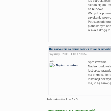
lub starosta jeśl
sklada się do P
na budowę.
Wszystkie pozwol
uzyskaniu pozwo
Podczas odbioru 
planowanym odbi
A swoją drogą to
Re: pozwolenie na emisję gazów i pyłów do powietrz
Wysłany - 2008-11-07 17:33:52
wlo
Sprostowanie!
Napisz do autora
Nadzór budowaln
jest także prawd
ma przepisu to r
instalacji bez wy
ma, to są sankcję
Ilość rekordów 1 do 3 z 3