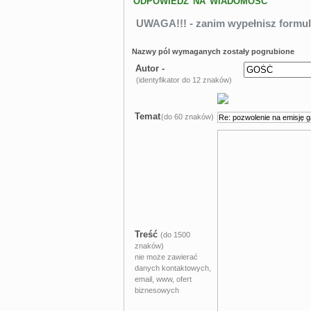
ODPOWIEDZ NA WIADOMOŚĆ
UWAGA!!! - zanim wypełnisz formul
Nazwy pól wymaganych zostały pogrubione
Autor -
(identyfikator do 12 znaków)
Temat
(do 60 znaków)
Treść
(do 1500
znaków)
nie może zawierać
danych kontaktowych,
email, www, ofert
biznesowych