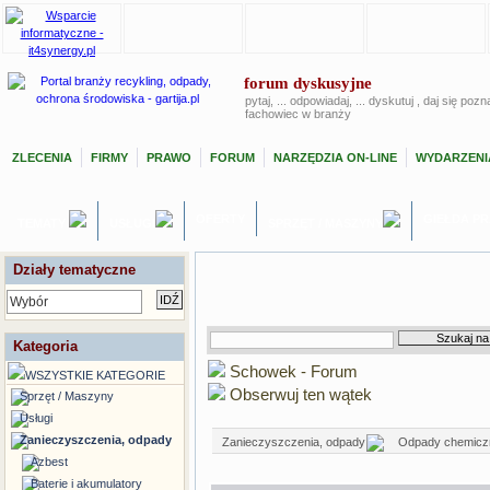
forum dyskusyjne
pytaj, ... odpowiadaj, ... dyskutuj , daj się poz
fachowiec w branży
ZLECENIA
FIRMY
PRAWO
FORUM
NARZĘDZIA ON-LINE
WYDARZENI
OFERTY
GIEŁDA P
TEMATY
USŁUGI
SPRZĘT / MASZYNY
Działy tematyczne
Wybór
Kategoria
Schowek - Forum
WSZYSTKIE KATEGORIE
Obserwuj ten wątek
Sprzęt / Maszyny
Usługi
Zanieczyszczenia, odpady
Zanieczyszczenia, odpady
Odpady chemicz
Azbest
Baterie i akumulatory