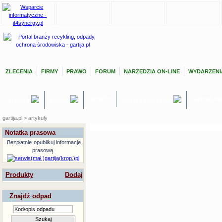
ZLECENIA
FIRMY
PRAWO
FORUM
NARZĘDZIA ON-LINE
WYDARZENI
OFERTY
GIEŁDA P
TEMATY
USŁUGI
SPRZĘT / MASZYNY
gartija.pl > artykuły
Notatka prasowa
Bezpłatnie
opublikuj informacje
prasową
Produkty
Dodaj
Znajdź odpad