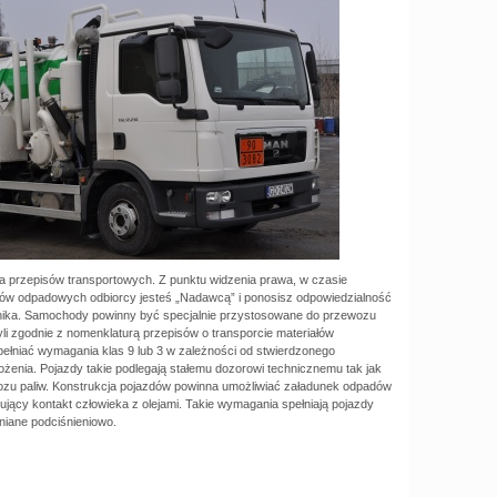
 przepisów transportowych. Z punktu widzenia prawa, w czasie
jów odpadowych odbiorcy jesteś „Nadawcą” i ponosisz odpowiedzialność
ika. Samochody powinny być specjalnie przystosowane do przewozu
yli zgodnie z nomenklaturą przepisów o transporcie materiałów
ełniać wymagania klas 9 lub 3 w zależności od stwierdzonego
żenia. Pojazdy takie podlegają stałemu dozorowi technicznemu tak jak
ozu paliw. Konstrukcja pojazdów powinna umożliwiać załadunek odpadów
ujący kontakt człowieka z olejami. Takie wymagania spełniają pojazdy
niane podciśnieniowo.