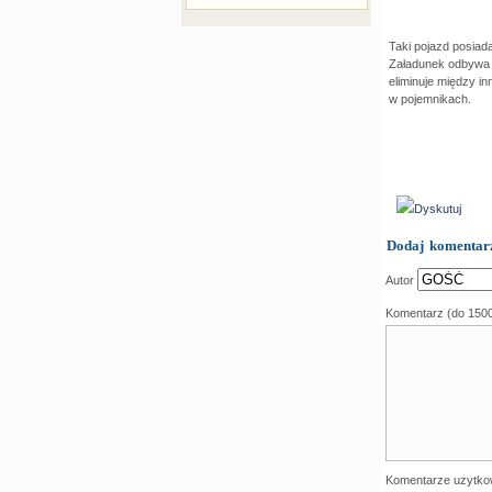
Taki pojazd posiad
Załadunek odbywa 
eliminuje między i
w pojemnikach.
Dyskutuj
Dodaj komentar
Autor
Komentarz (do 150
Komentarze uzytko