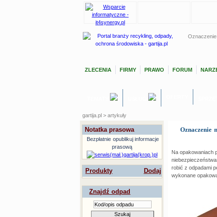
Oznaczenie 
ZLECENIA
FIRMY
PRAWO
FORUM
NARZĘ
OFERTY
TEMATY
USŁUGI
SPRZĘ
gartija.pl > artykuły
Notatka prasowa
Oznaczenie n
Bezpłatnie
opublikuj informacje
prasową
Na opakowaniach pr
niebezpieczeństwa
robić z odpadami po
Produkty
Dodaj
wykonane opakowa
Znajdź odpad