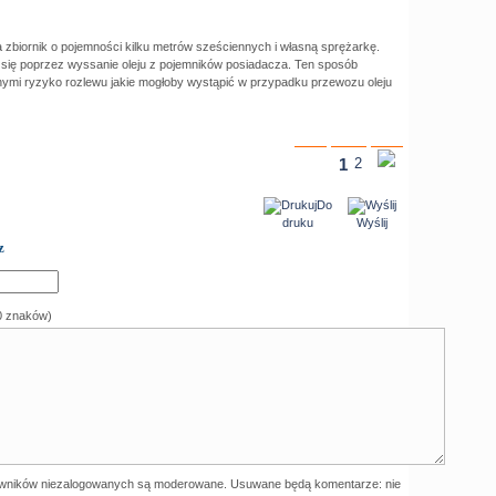
a zbiornik o pojemności kilku metrów sześciennych i własną sprężarkę.
się poprzez wyssanie oleju z pojemników posiadacza. Ten sposób
nnymi ryzyko rozlewu jakie mogłoby wystąpić w przypadku przewozu oleju
1
2
Do
druku
Wyślij
z
0 znaków)
wników niezalogowanych są moderowane. Usuwane będą komentarze: nie