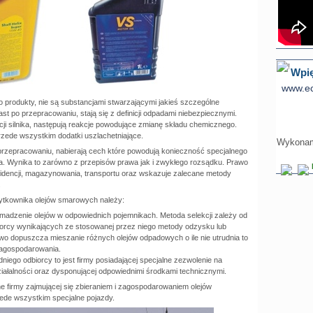
Wpię
www.ec
ko produkty, nie są substancjami stwarzającymi jakieś szczególne
st po przepracowaniu, stają się z definicji odpadami niebezpiecznymi.
ji silnika, następują reakcje powodujące zmianę składu chemicznego.
zede wszystkim dodatki uszlachetniające.
Wykonamy
 przepracowaniu, nabierają cech które powodują konieczność specjalnego
a. Wynika to zarówno z przepisów prawa jak i zwykłego rozsądku. Prawo
idencji, magazynowania, transportu oraz wskazuje zalecane metody
.
tkownika olejów smarowych należy:
madzenie olejów w odpowiednich pojemnikach. Metoda selekcji zależy od
biorcy wynikających ze stosowanej przez niego metody odzysku lub
awo dopuszcza mieszanie różnych olejów odpadowych o ile nie utrudnia to
zagospodarowania.
iego odbiorcy to jest firmy posiadającej specjalne zezwolenie na
iałalności oraz dysponującej odpowiednimi środkami technicznymi.
e firmy zajmującej się zbieraniem i zagospodarowaniem olejów
ede wszystkim specjalne pojazdy.