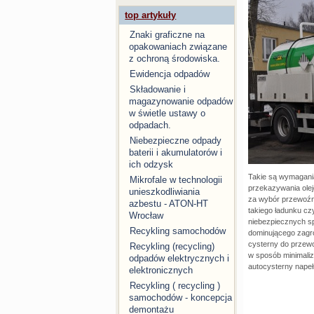
top artykuły
Znaki graficzne na
opakowaniach związane
z ochroną środowiska.
Ewidencja odpadów
Składowanie i
magazynowanie odpadów
w świetle ustawy o
odpadach.
Niebezpieczne odpady
baterii i akumulatorów i
ich odzysk
Takie są wymagania
Mikrofale w technologii
przekazywania ole
unieszkodliwiania
za wybór przewoźn
azbestu - ATON-HT
takiego ładunku cz
Wrocław
niebezpiecznych sp
Recykling samochodów
dominującego zagro
cysterny do przew
Recykling (recycling)
w sposób minimaliz
odpadów elektrycznych i
autocysterny napeł
elektronicznych
Recykling ( recycling )
samochodów - koncepcja
demontażu