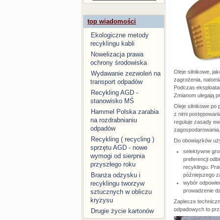
top wiadomości
Ekologiczne metody
recyklingu kabli
Nowelizacja prawa
ochrony środowiska
Oleje silnikowe, ja
Wydawanie zezwoleń na
zagrożenia, natomia
transport odpadów
Podczas eksploatac
Recykling AGD -
Zmianom ulegają pr
stanowisko MŚ
Oleje silnikowe po
Hammel Polska zarabia
z nimi postępowani
na rozdrabnianiu
reguluje zasady ew
odpadów
zagospodarowania
Recykling ( recycling )
Do obowiązków uży
sprzętu AGD - nowe
selektywne gro
wymogi od sierpnia
preferencji od
przyszłego roku
recyklingu. Pr
Branża odzysku i
późniejszego 
wybór odpowiedn
recyklingu tworzyw
prowadzenie dz
sztucznych w obliczu
kryzysu
Zaplecze techniczn
odpadowych to prz
Drugie życie kartonów