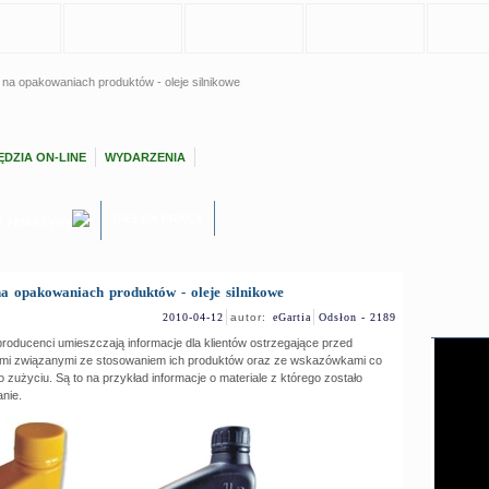
na opakowaniach produktów - oleje silnikowe
DZIA ON-LINE
WYDARZENIA
GIEŁDA PRACY
T / MASZYNY
a opakowaniach produktów - oleje silnikowe
2010-04-12
autor:
eGartia
Odsłon - 2189
oducenci umieszczają informacje dla klientów ostrzegające przed
mi związanymi ze stosowaniem ich produktów oraz ze wskazówkami co
 zużyciu. Są to na przykład informacje o materiale z którego zostało
nie.