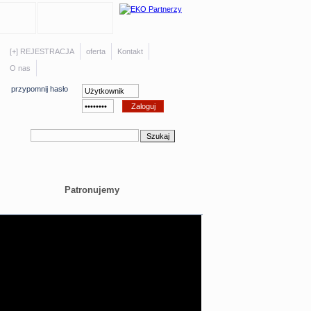
[+] REJESTRACJA
oferta
Kontakt
O nas
przypomnij hasło
Patronujemy