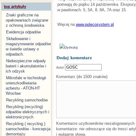
potrwają do piątku 14 października. Ekspozy
top artykuły
w pawilonach: 5, 5A, 8, 8A, 7A oraz 15.
Znaki graficzne na
opakowaniach związane
Więcej na
www.polecosystem.pl
z ochroną środowiska.
Ewidencja odpadów
Składowanie i
magazynowanie odpadów
Dyskutuj
w świetle ustawy o
odpadach.
Dodaj komentarz
Niebezpieczne odpady
baterii i akumulatorów i
Autor
ich odzysk
Komentarz (do 1500 znaków)
Mikrofale w technologii
unieszkodliwiania
azbestu - ATON-HT
Wrocław
Recykling samochodów
Recykling (recycling)
odpadów elektrycznych i
elektronicznych
Komentarze uzytkowników niezalogowanych
Recykling ( recycling )
komentarze: nie odnoszące się do tresci arty
samochodów - koncepcja
demontażu
i wulgarne słowa.