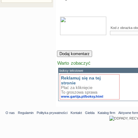
Kod z obrazka ob
Warto zobaczyć
boksy tekstowe
Reklamuj się na tej
stronie
Płać za kliknięcie
To groszowa sprawa
www.gartija.pl/boksy.html
O nas
Regulamin
Polityka prywatności
Kontakt
Gielda
Katalog firm
Aktywne for