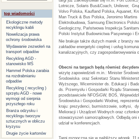
targi już zakredytowali się m.in: Port Lotnic
Lotnicze, Solaris Bus&Coach, Unilever, Gru
Volvo Polska, Kaufland Polska, Aquanet, Kr
top wiadomości
Man Truck & Bus Polska, Jeronimo Martins
Ekologiczne metody
Elektrobudowa, Samsung Electronics Polska
recyklingu kabli
Geologiczny, Państwowa Inspekcja Sanitarn
Polski Instytut Budownictwa Pasywnego i En
Nowelizacja prawa
ochrony środowiska
Nie brakuje także dużych marek z branży re
Wydawanie zezwoleń na
zakładów energetyki cieplnej i usług komun
transport odpadów
kanalizacyjnych, czy zagospodarowywania 
Recykling AGD -
stanowisko MŚ
Obecni na targach będą również decydenc
Hammel Polska zarabia
wizytę zapowiedzieli m.in.: Minister Środow
na rozdrabnianiu
Środowiska oraz Sekretarz Stanu Ministerst
odpadów
Wyższego, Wiceminister ds. Edukacji i Bad
Recykling ( recycling )
ds. Przemysłu i Gospodarki Rządu Stanowego
sprzętu AGD - nowe
przedstawiciele NFOŚiGW, BOŚ, Wojewódz
wymogi od sierpnia
Środowiska i Gospodarki Wodnej, reprezenta
przyszłego roku
kraju: prezydenci, burmistrzowie, sołtysi,
Branża odzysku i
Melioracji i Urządzeń Wodnych oraz członko
recyklingu tworzyw
stowarzyszeń samorządowych. Odbędą oni n
sztucznych w obliczu
udział w konferencjach.
kryzysu
Drugie życie kartonów
Targi rozpoczną się w najbliższy wtorek, 11 