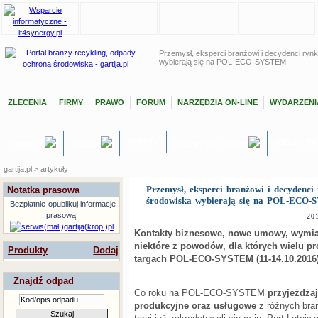
Przemysł, eksperci branżowi i decydenci ryn
wybierają się na POL-ECO-SYSTEM
ZLECENIA
FIRMY
PRAWO
FORUM
NARZĘDZIA ON-LINE
WYDARZENI
OFERTY
GIEŁDA P
TEMATY
USŁUGI
SPRZĘT / MASZYNY
gartija.pl > artykuły
Przemysł, eksperci branżowi i decydenci
Notatka prasowa
środowiska wybierają się na POL-ECO
Bezpłatnie
opublikuj informacje
prasową
20
Kontakty biznesowe, nowe umowy, wymian
niektóre z powodów, dla których wielu pr
Produkty
Dodaj
targach POL-ECO-SYSTEM (11-14.10.2016
Znajdź odpad
Co roku na POL-ECO-SYSTEM
przyjeżdża
produkcyjne oraz usługowe
z różnych bra