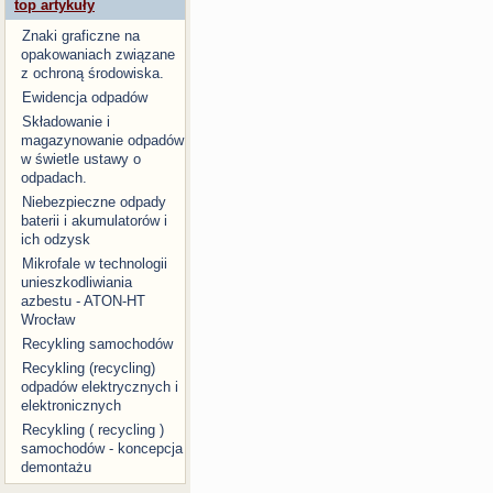
top artykuły
Znaki graficzne na
opakowaniach związane
z ochroną środowiska.
Ewidencja odpadów
Składowanie i
magazynowanie odpadów
w świetle ustawy o
odpadach.
Niebezpieczne odpady
baterii i akumulatorów i
ich odzysk
Mikrofale w technologii
unieszkodliwiania
azbestu - ATON-HT
Wrocław
Recykling samochodów
Recykling (recycling)
odpadów elektrycznych i
elektronicznych
Recykling ( recycling )
samochodów - koncepcja
demontażu