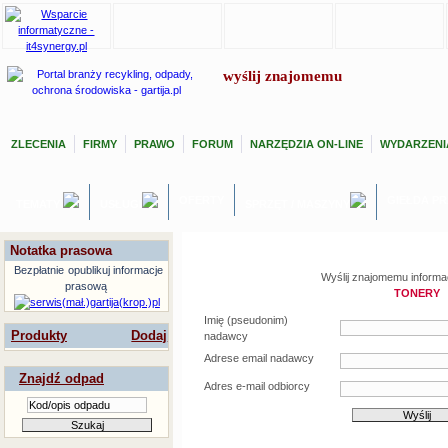
wyślij znajomemu
ZLECENIA
FIRMY
PRAWO
FORUM
NARZĘDZIA ON-LINE
WYDARZENI
OFERTY
GIEŁDA P
TEMATY
USŁUGI
SPRZĘT / MASZYNY
Notatka prasowa
Bezpłatnie
opublikuj informacje
Wyślij znajomemu informac
prasową
TONERY
Imię (pseudonim)
Produkty
Dodaj
nadawcy
Adrese email nadawcy
Znajdź odpad
Adres e-mail odbiorcy