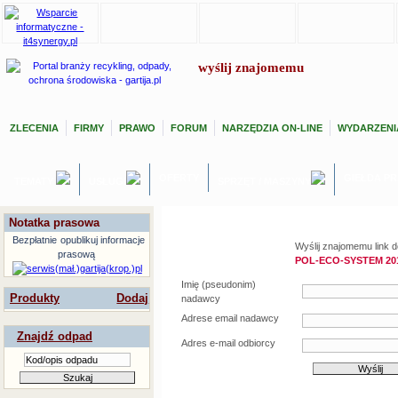
wyślij znajomemu
ZLECENIA
FIRMY
PRAWO
FORUM
NARZĘDZIA ON-LINE
WYDARZENI
OFERTY
GIEŁDA P
TEMATY
USŁUGI
SPRZĘT / MASZYNY
Notatka prasowa
Bezpłatnie
opublikuj informacje
Wyślij znajomemu link d
prasową
POL-ECO-SYSTEM 201
Imię (pseudonim)
Produkty
Dodaj
nadawcy
Adrese email nadawcy
Znajdź odpad
Adres e-mail odbiorcy