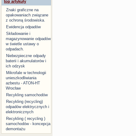
top artykuły
Znaki graficzne na
opakowaniach związane
z ochroną środowiska.
Ewidencja odpadów
Składowanie i
magazynowanie odpadów
w świetle ustawy o
odpadach.
Niebezpieczne odpady
baterii i akumulatorów i
ich odzysk
Mikrofale w technologii
unieszkodliwiania
azbestu - ATON-HT
Wrocław
Recykling samochodów
Recykling (recycling)
odpadów elektrycznych i
elektronicznych
Recykling ( recycling )
samochodów - koncepcja
demontażu